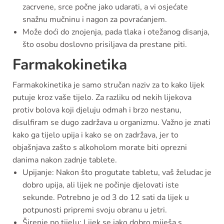
zacrvene, srce počne jako udarati, a vi osjećate
snažnu mučninu i nagon za povraćanjem.
Može doći do znojenja, pada tlaka i otežanog disanja,
što osobu doslovno prisiljava da prestane piti.
Farmakokinetika
Farmakokinetika je samo stručan naziv za to kako lijek
putuje kroz vaše tijelo. Za razliku od nekih lijekova
protiv bolova koji djeluju odmah i brzo nestanu,
disulfiram se dugo zadržava u organizmu. Važno je znati
kako ga tijelo upija i kako se on zadržava, jer to
objašnjava zašto s alkoholom morate biti oprezni
danima nakon zadnje tablete.
Upijanje: Nakon što progutate tabletu, vaš želudac je
dobro upija, ali lijek ne počinje djelovati iste
sekunde. Potrebno je od 3 do 12 sati da lijek u
potpunosti pripremi svoju obranu u jetri.
Širenje po tijelu: Lijek se jako dobro miješa s