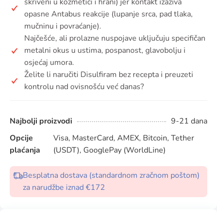
skriveni u kozmetici i hrani) jer kontakt izaziva
opasne Antabus reakcije (lupanje srca, pad tlaka,
mučninu i povraćanje).
Najčešće, ali prolazne nuspojave uključuju specifičan
metalni okus u ustima, pospanost, glavobolju i
osjećaj umora.
Želite li naručiti Disulfiram bez recepta i preuzeti
kontrolu nad ovisnošću već danas?
Najbolji proizvodi
9-21 dana
Opcije
Visa, MasterCard, AMEX, Bitcoin, Tether
plaćanja
(USDT), GooglePay (WorldLine)
Besplatna dostava (standardnom zračnom poštom)
za narudžbe iznad €172