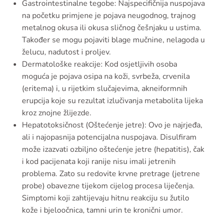
Gastrointestinalne tegobe: Najspecifičnija nuspojava
na početku primjene je pojava neugodnog, trajnog
metalnog okusa ili okusa sličnog češnjaku u ustima.
Također se mogu pojaviti blage mučnine, nelagoda u
želucu, nadutost i proljev.
Dermatološke reakcije: Kod osjetljivih osoba
moguća je pojava osipa na koži, svrbeža, crvenila
(eritema) i, u rijetkim slučajevima, akneiformnih
erupcija koje su rezultat izlučivanja metabolita lijeka
kroz znojne žlijezde.
Hepatotoksičnost (Oštećenje jetre): Ovo je najrjeđa,
ali i najopasnija potencijalna nuspojava. Disulfiram
može izazvati ozbiljno oštećenje jetre (hepatitis), čak
i kod pacijenata koji ranije nisu imali jetrenih
problema. Zato su redovite krvne pretrage (jetrene
probe) obavezne tijekom cijelog procesa liječenja.
Simptomi koji zahtijevaju hitnu reakciju su žutilo
kože i bjeloočnica, tamni urin te kronični umor.