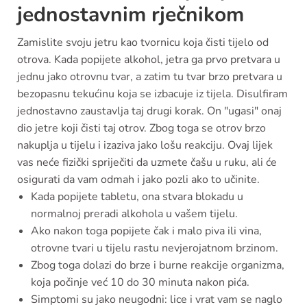
jednostavnim rječnikom
Zamislite svoju jetru kao tvornicu koja čisti tijelo od
otrova. Kada popijete alkohol, jetra ga prvo pretvara u
jednu jako otrovnu tvar, a zatim tu tvar brzo pretvara u
bezopasnu tekućinu koja se izbacuje iz tijela. Disulfiram
jednostavno zaustavlja taj drugi korak. On "ugasi" onaj
dio jetre koji čisti taj otrov. Zbog toga se otrov brzo
nakuplja u tijelu i izaziva jako lošu reakciju. Ovaj lijek
vas neće fizički spriječiti da uzmete čašu u ruku, ali će
osigurati da vam odmah i jako pozli ako to učinite.
Kada popijete tabletu, ona stvara blokadu u
normalnoj preradi alkohola u vašem tijelu.
Ako nakon toga popijete čak i malo piva ili vina,
otrovne tvari u tijelu rastu nevjerojatnom brzinom.
Zbog toga dolazi do brze i burne reakcije organizma,
koja počinje već 10 do 30 minuta nakon pića.
Simptomi su jako neugodni: lice i vrat vam se naglo