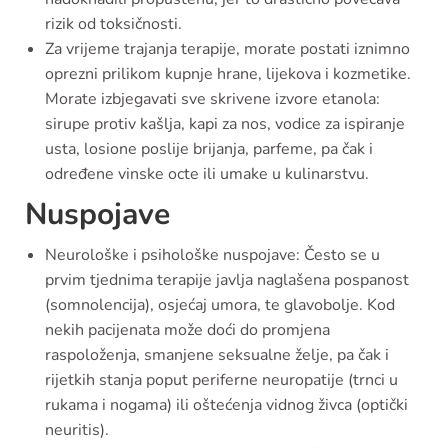
rizik od toksičnosti.
Za vrijeme trajanja terapije, morate postati iznimno
oprezni prilikom kupnje hrane, lijekova i kozmetike.
Morate izbjegavati sve skrivene izvore etanola:
sirupe protiv kašlja, kapi za nos, vodice za ispiranje
usta, losione poslije brijanja, parfeme, pa čak i
određene vinske octe ili umake u kulinarstvu.
Nuspojave
Neurološke i psihološke nuspojave: Često se u
prvim tjednima terapije javlja naglašena pospanost
(somnolencija), osjećaj umora, te glavobolje. Kod
nekih pacijenata može doći do promjena
raspoloženja, smanjene seksualne želje, pa čak i
rijetkih stanja poput periferne neuropatije (trnci u
rukama i nogama) ili oštećenja vidnog živca (optički
neuritis).