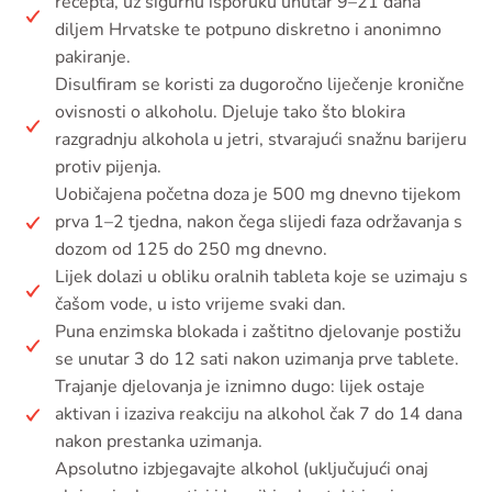
recepta, uz sigurnu isporuku unutar 9–21 dana
diljem Hrvatske te potpuno diskretno i anonimno
pakiranje.
Disulfiram se koristi za dugoročno liječenje kronične
ovisnosti o alkoholu. Djeluje tako što blokira
razgradnju alkohola u jetri, stvarajući snažnu barijeru
protiv pijenja.
Uobičajena početna doza je 500 mg dnevno tijekom
prva 1–2 tjedna, nakon čega slijedi faza održavanja s
dozom od 125 do 250 mg dnevno.
Lijek dolazi u obliku oralnih tableta koje se uzimaju s
čašom vode, u isto vrijeme svaki dan.
Puna enzimska blokada i zaštitno djelovanje postižu
se unutar 3 do 12 sati nakon uzimanja prve tablete.
Trajanje djelovanja je iznimno dugo: lijek ostaje
aktivan i izaziva reakciju na alkohol čak 7 do 14 dana
nakon prestanka uzimanja.
Apsolutno izbjegavajte alkohol (uključujući onaj