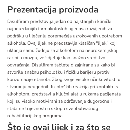
Prezentacija proizvoda
Disulfiram predstavlja jedan od najstarijih i klinički
najpouzdanijih farmakoloških agenasa razvijenih za
podršku u liječenju poremećaja uzrokovanih upotrebom
alkohola. Ovaj lijek ne predstavlja klasičan "lijek" koji
uklanja samu žudnju za alkoholom na neurokemijskoj
razini u mozgu, već djeluje kao snažno sredstvo
odvraćanja. Disulfiram tablete dizajnirane su kako bi
stvorile snažnu psihološku i fizičku barijeru protiv
konzumacije etanola. Zbog svoje visoke učinkovitosti u
stvaranju neugodnih fizioloških reakcija pri kontaktu s
alkoholom, predstavlja ključni alat u rukama pacijenata
koji su visoko motivirani za održavanje dugoročne i
stabilne trijeznosti u sklopu sveobuhvatnog
rehabilitacijskog programa.
Što je ovaj lijek i za što se