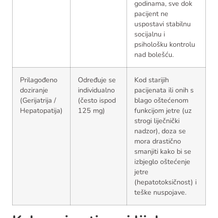
godinama, sve dok
pacijent ne
uspostavi stabilnu
socijalnu i
psihološku kontrolu
nad bolešću.
Prilagođeno
Određuje se
Kod starijih
doziranje
individualno
pacijenata ili onih s
(Gerijatrija /
(često ispod
blago oštećenom
Hepatopatija)
125 mg)
funkcijom jetre (uz
strogi liječnički
nadzor), doza se
mora drastično
smanjiti kako bi se
izbjeglo oštećenje
jetre
(hepatotoksičnost) i
teške nuspojave.