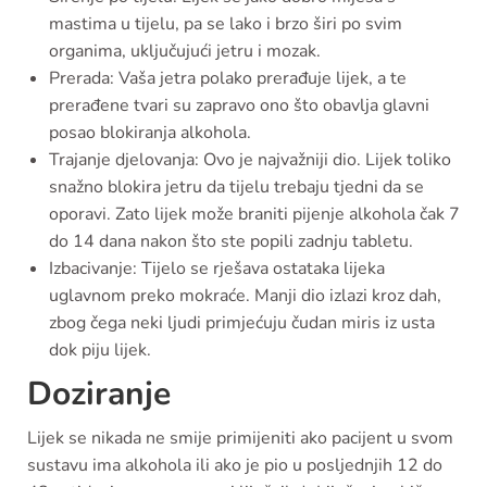
mastima u tijelu, pa se lako i brzo širi po svim
organima, uključujući jetru i mozak.
Prerada: Vaša jetra polako prerađuje lijek, a te
prerađene tvari su zapravo ono što obavlja glavni
posao blokiranja alkohola.
Trajanje djelovanja: Ovo je najvažniji dio. Lijek toliko
snažno blokira jetru da tijelu trebaju tjedni da se
oporavi. Zato lijek može braniti pijenje alkohola čak 7
do 14 dana nakon što ste popili zadnju tabletu.
Izbacivanje: Tijelo se rješava ostataka lijeka
uglavnom preko mokraće. Manji dio izlazi kroz dah,
zbog čega neki ljudi primjećuju čudan miris iz usta
dok piju lijek.
Doziranje
Lijek se nikada ne smije primijeniti ako pacijent u svom
sustavu ima alkohola ili ako je pio u posljednjih 12 do