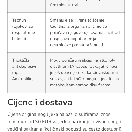
fenitoina u krvi.
Teofilin
Smanjuje se klirens (čišćenje)
(Lijekovi za
teofilina iz organizma, čime se
respiratorne
pojačava njegovo djelovanje i rizik od
bolesti)
nuspojava poput aritmija i
neurološke prenadraženosti.
Triciklički
Mogu pojačati reakciju na alkohol-
antidepresivi
disulfiram (Antabus reakciju), čineći
(npr.
je još opasnijom za kardiovaskularni
Amitriptilin)
sustav, ali također mogu utjecati i na
metabolizam samog disulfirama.
Cijene i dostava
Cijena originalnog lijeka na bazi disulfirama iznosi
minimum od 30 EUR za jedno pakiranje, ovisno o mg i
veličini pakiranja (količinski popusti su često dostupni).