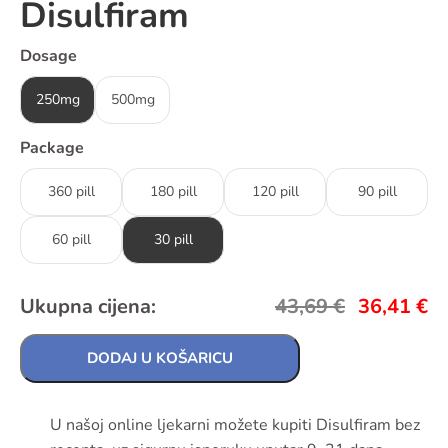
Disulfiram
Dosage
250mg
500mg
Package
360 pill
180 pill
120 pill
90 pill
60 pill
30 pill
Ukupna cijena:
43,69
€
36,41
€
DODAJ U KOŠARICU
U našoj online ljekarni možete kupiti Disulfiram bez