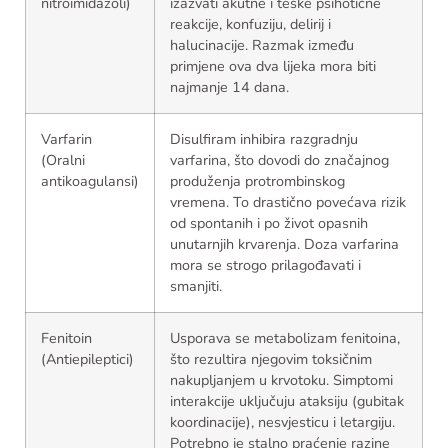
nitroimidazoli)
izazvati akutne i teške psihotične
reakcije, konfuziju, delirij i
halucinacije. Razmak između
primjene ova dva lijeka mora biti
najmanje 14 dana.
Varfarin
Disulfiram inhibira razgradnju
(Oralni
varfarina, što dovodi do značajnog
antikoagulansi)
produženja protrombinskog
vremena. To drastično povećava rizik
od spontanih i po život opasnih
unutarnjih krvarenja. Doza varfarina
mora se strogo prilagođavati i
smanjiti.
Fenitoin
Usporava se metabolizam fenitoina,
(Antiepileptici)
što rezultira njegovim toksičnim
nakupljanjem u krvotoku. Simptomi
interakcije uključuju ataksiju (gubitak
koordinacije), nesvjesticu i letargiju.
Potrebno je stalno praćenje razine