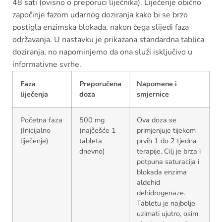
48 sati (ovisno o preporuci liječnika). Liječenje obično
započinje fazom udarnog doziranja kako bi se brzo
postigla enzimska blokada, nakon čega slijedi faza
održavanja. U nastavku je prikazana standardna tablica
doziranja, no napominjemo da ona služi isključivo u
informativne svrhe.
Faza
Preporučena
Napomene i
liječenja
doza
smjernice
Početna faza
500 mg
Ova doza se
(Inicijalno
(najčešće 1
primjenjuje tijekom
liječenje)
tableta
prvih 1 do 2 tjedna
dnevno)
terapije. Cilj je brza i
potpuna saturacija i
blokada enzima
aldehid
dehidrogenaze.
Tabletu je najbolje
uzimati ujutro, osim