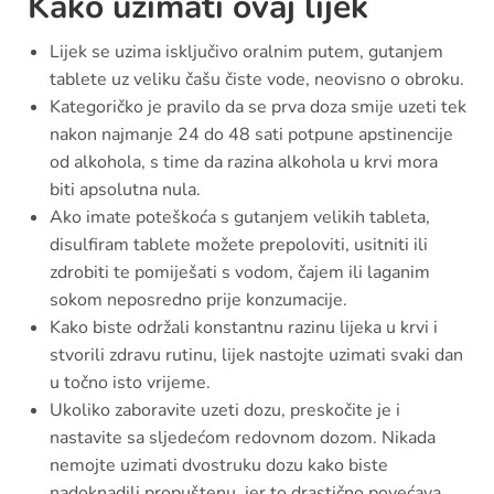
Kako uzimati ovaj lijek
Lijek se uzima isključivo oralnim putem, gutanjem
tablete uz veliku čašu čiste vode, neovisno o obroku.
Kategoričko je pravilo da se prva doza smije uzeti tek
nakon najmanje 24 do 48 sati potpune apstinencije
od alkohola, s time da razina alkohola u krvi mora
biti apsolutna nula.
Ako imate poteškoća s gutanjem velikih tableta,
disulfiram tablete možete prepoloviti, usitniti ili
zdrobiti te pomiješati s vodom, čajem ili laganim
sokom neposredno prije konzumacije.
Kako biste održali konstantnu razinu lijeka u krvi i
stvorili zdravu rutinu, lijek nastojte uzimati svaki dan
u točno isto vrijeme.
Ukoliko zaboravite uzeti dozu, preskočite je i
nastavite sa sljedećom redovnom dozom. Nikada
nemojte uzimati dvostruku dozu kako biste
nadoknadili propuštenu, jer to drastično povećava