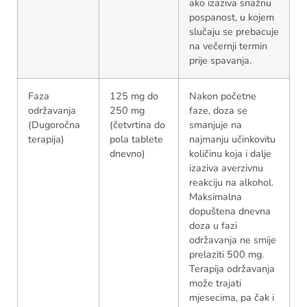
ako izaziva snažnu
pospanost, u kojem
slučaju se prebacuje
na večernji termin
prije spavanja.
Faza
125 mg do
Nakon početne
održavanja
250 mg
faze, doza se
(Dugoročna
(četvrtina do
smanjuje na
terapija)
pola tablete
najmanju učinkovitu
dnevno)
količinu koja i dalje
izaziva averzivnu
reakciju na alkohol.
Maksimalna
dopuštena dnevna
doza u fazi
održavanja ne smije
prelaziti 500 mg.
Terapija održavanja
može trajati
mjesecima, pa čak i