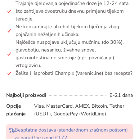
Trajanje djelovanja pojedinačne doze je 12-24 sata,
što zahtijeva dvostruku dnevnu primjenu tijekom
terapije.
Ne konzumirajte alkohol tijekom liječenja zbog
pojačanih neželjenih učinaka.
Najčešće nuspojave uključuju mučninu (do 30%),
glavobolju, nesanicu, živahne snove,
gastrointestinalne smetnje (npr. povraćanje) i
vrtoglavicu.
Želite li isprobati Champix (Varenicline) bez recepta?
Najbolji proizvodi
9-21 dana
Opcije
Visa, MasterCard, AMEX, Bitcoin, Tether
plaćanja
(USDT), GooglePay (WorldLine)
Besplatna dostava (standardnom zračnom poštom)
za narudžbe iznad €172