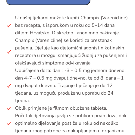
U našoj ljekarni možete kupiti Champix (Varenicline)
bez recepta, s isporukom u roku od 5–14 dana
diljem Hrvatske. Diskretno i anonimno pakiranje.
Champix (Varenicline) se koristi za prestanak
pušenja. Djeluje kao djelomični agonist nikotinskih
receptora u mozgu, smanjujući žudnju za pušenjem i
olakšavajući simptome odvikavanja.
Uobičajena doza: dan 1-3 – 0.5 mg jednom dnevno,
dan 4-7 – 0.5 mg dvaput dnevno, te od 8. dana – 1
mg dvaput dnevno. Trajanje liječenja je do 12
tjedana, uz moguću produženu uporabu do 24
tjedna.
Oblik primjene je filmom obložena tableta.
Početak djelovanja javlja se prilikom prvih doza, dok
optimalno djelovanje postiže u roku od nekoliko
tjedana zbog potrebe za nakupljanjem u organizmu.