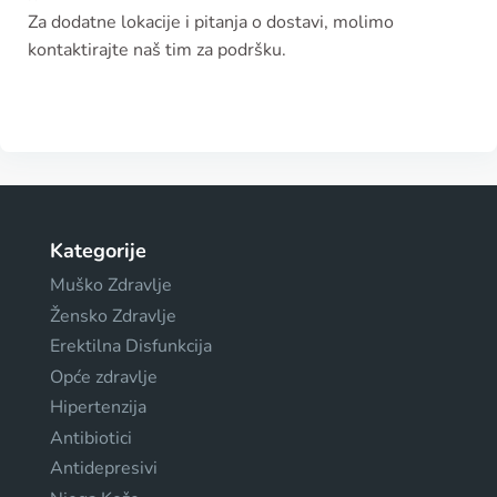
Za dodatne lokacije i pitanja o dostavi, molimo
kontaktirajte naš tim za podršku.
Kategorije
Muško Zdravlje
Žensko Zdravlje
Erektilna Disfunkcija
Opće zdravlje
Hipertenzija
Antibiotici
Antidepresivi