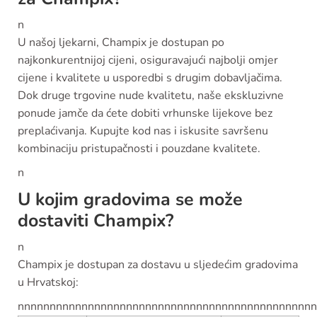
n
U našoj ljekarni, Champix je dostupan po
najkonkurentnijoj cijeni, osiguravajući najbolji omjer
cijene i kvalitete u usporedbi s drugim dobavljačima.
Dok druge trgovine nude kvalitetu, naše ekskluzivne
ponude jamče da ćete dobiti vrhunske lijekove bez
preplaćivanja. Kupujte kod nas i iskusite savršenu
kombinaciju pristupačnosti i pouzdane kvalitete.
n
U kojim gradovima se može
dostaviti Champix?
n
Champix je dostupan za dostavu u sljedećim gradovima
u Hrvatskoj:
nnnnnnnnnnnnnnnnnnnnnnnnnnnnnnnnnnnnnnnnnnnnnnn