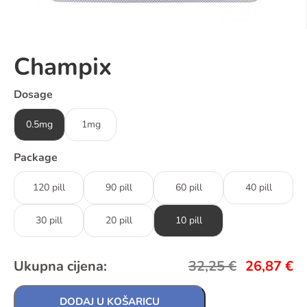
Champix
Dosage
0.5mg
1mg
Package
120 pill
90 pill
60 pill
40 pill
30 pill
20 pill
10 pill
Ukupna cijena:
32,25
€
26,87
€
DODAJ U KOŠARICU