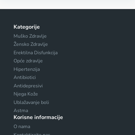
Kategorije
Muško Zdravlje
Žensko Zdravlje
Erektilna Disfunkcija
Opće zdravlje
Hipertenzija
Antibiotici
Antidepresivi
Njega Kože
Ublažavanje boli
Astma
Korisne informacije
O nama
Kontaktirajte nas