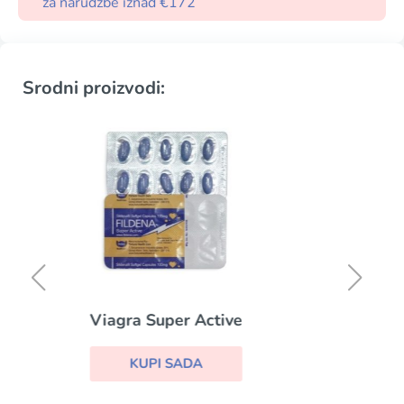
za narudžbe iznad €172
Srodni proizvodi:
Cialis Super Active
KUPI SADA