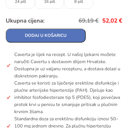
24 pill
16 pill
8 pill
Ukupna cijena:
69,19
€
52,02
€
DODAJ U KOŠARICU
Caverta je lijek na recept. U našoj ljekarni možete
naručiti Cavertu s dostavom diljem Hrvatske.
Dostupna je uz valjanu recepturu, a dostava dolazi u
diskretnom pakiranju.
Caverta se koristi za liječenje erektilne disfunkcije i
plućne arterijske hipertenzije (PAH). Djeluje kao
inhibitor fosfodiesteraze tip 5 (PDE5), koji povećava
protok krvi u penisu te smanjuje pritisak u plućnim
krvnim žilama.
Standardna doza za erektilnu disfunkciju iznosi 50–
100 mg jednom dnevno. Za plućnu hipertenziju