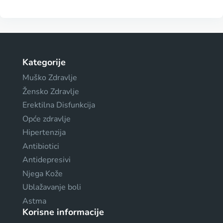
Kategorije
Muško Zdravlje
Žensko Zdravlje
Erektilna Disfunkcija
Opće zdravlje
Hipertenzija
Antibiotici
Antidepresivi
Njega Kože
Ublažavanje boli
Astma
Korisne informacije