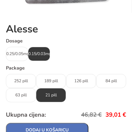
Alesse
Dosage
0.25/0.05mg
0.15/0.03mg
Package
252 pill
189 pill
126 pill
84 pill
63 pill
21 pill
Ukupna cijena:
46,82
€
39,01
€
DODAJ U KOŠARICU