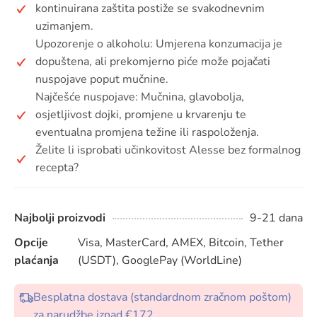
kontinuirana zaštita postiže se svakodnevnim
uzimanjem.
Upozorenje o alkoholu: Umjerena konzumacija je
dopuštena, ali prekomjerno piće može pojačati
nuspojave poput mučnine.
Najčešće nuspojave: Mučnina, glavobolja,
osjetljivost dojki, promjene u krvarenju te
eventualna promjena težine ili raspoloženja.
Želite li isprobati učinkovitost Alesse bez formalnog
recepta?
Najbolji proizvodi
9-21 dana
Opcije
Visa, MasterCard, AMEX, Bitcoin, Tether
plaćanja
(USDT), GooglePay (WorldLine)
Besplatna dostava (standardnom zračnom poštom)
za narudžbe iznad €172