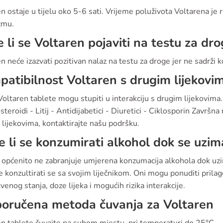
n ostaje u tijelu oko 5-6 sati. Vrijeme poluživota Voltarena je 
zmu.
 li se Voltaren pojaviti na testu za dr
n neće izazvati pozitivan nalaz na testu za droge jer ne sadrži 
atibilnost Voltaren s drugim lijekovi
oltaren tablete mogu stupiti u interakciju s drugim lijekovima. L
steroidi - Litij - Antidijabetici - Diuretici - Ciklosporin Završ
lijekovima, kontaktirajte našu podršku.
 li se konzumirati alkohol dok se uzim
 općenito ne zabranjuje umjerena konzumacija alkohola dok uzim
e konzultirati se sa svojim liječnikom. Oni mogu ponuditi pri
venog stanja, doze lijeka i mogućih rizika interakcije.
oručena metoda čuvanja za Voltaren