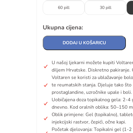
60 pill
30 pill
Ukupna cijena:
DODAJ U KOŠARICU
U našoj ljekarni možete kupiti Voltar
diljem Hrvatske. Diskretno pakiranje. O
Voltaren se koristi za ublažavanje bolov
te reumatskih stanja. Djeluje tako što
prostaglandine, uzročnike upale i boli.
Uobičajena doza topikalnog gela: 2-4 
dnevno. Kod oralnih oblika: 50–150 mg/
Oblik primjene: Gel (topikalno), tab
injekcijski rastvor, čepići, očne kapi.
Početak djelovanja: Topikalni gel (1-2 