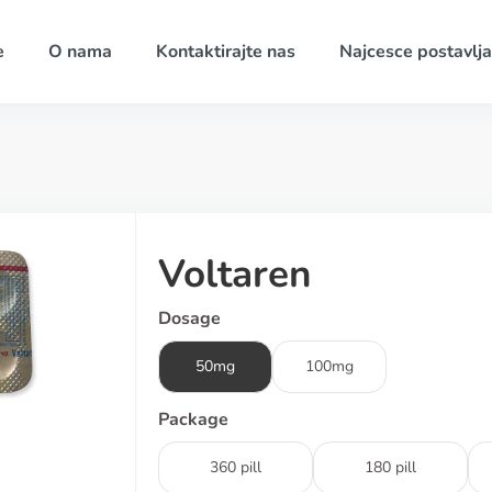
e
O nama
Kontaktirajte nas
Najcesce postavlja
Voltaren
Dosage
50mg
100mg
Package
360 pill
180 pill