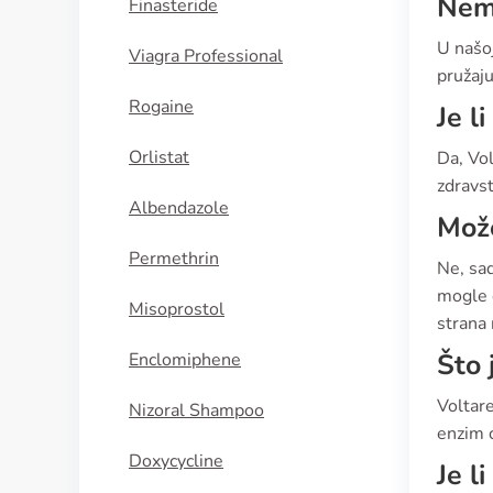
Nema
Finasteride
U našo
Viagra Professional
pružaju
Rogaine
Je l
Orlistat
Da, Vol
zdravs
Albendazole
Može
Permethrin
Ne, sad
mogle o
Misoprostol
strana 
Što 
Enclomiphene
Voltare
Nizoral Shampoo
enzim c
Doxycycline
Je l