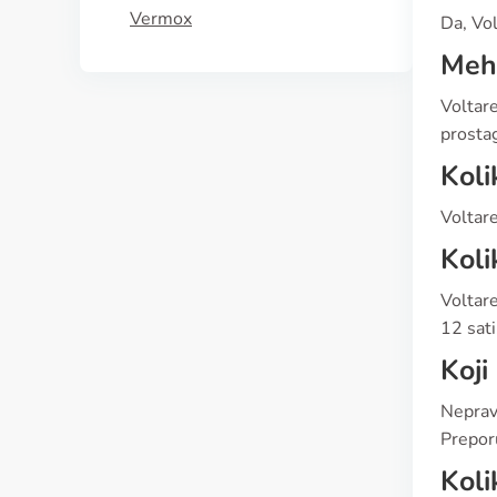
Vermox
Da, Vol
Meha
Voltare
prostag
Koli
Voltar
Koli
Voltare
12 sati
Koji
Neprav
Preporu
Koli