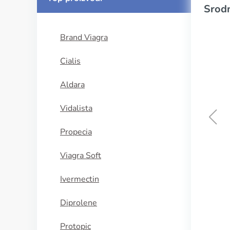
Srodn
Brand Viagra
Cialis
Aldara
Vidalista
Propecia
Celebrex
Viagra Soft
KUPI SADA
Ivermectin
Diprolene
Protopic