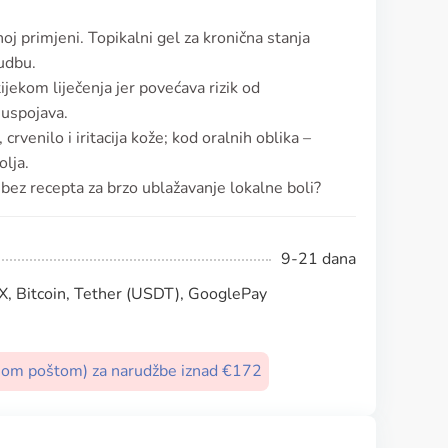
noj primjeni. Topikalni gel za kronična stanja
udbu.
jekom liječenja jer povećava rizik od
nuspojava.
rvenilo i iritacija kože; kod oralnih oblika –
olja.
l bez recepta za brzo ublažavanje lokalne boli?
9-21 dana
, Bitcoin, Tether (USDT), GooglePay
nom poštom) za narudžbe iznad €172