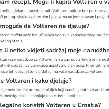
m recept. Mogu li kupiti Voltaren u va
j online ljekarni možete kupiti Voltaren tablete bez potrebe z
ći pristup visokokvalitetnim lijekovima na jednostavan i povjerlj
i moguće da Voltaren ne djeluje?
taren možda neće biti učinkovit kod svih korisnika zbog različit
tvenog stanja.
 li netko vidjeti sadržaj moje narudžb
ržaj vaše narudžbe za Voltaren je strogo povjerljiv. Sve narudž
tkriti sadržaj, osiguravajući apsolutnu diskreciju. Prioritet nam 
neće biti obaviještena o detaljima vaše narudžbe za Voltaren.
je Voltaren i kako djeluje?
n je nesteroidni protuupalni lijek koji sadrži djelatnu tvar dikl
iklooksigenazu i smanjuje upale, bol i otekline.
i legalno koristiti Voltaren u Croatia?