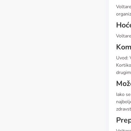
Voltare
organi
Hoće
Voltare
Komp
Uvod: V
Kortiko
drugim 
Može
Iako se
najbolj
zdravst
Prep