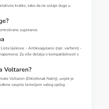
relativno kratko, tako da ne ostaje dugo u
oge?
kontrolirane supstance.
ma
ista lijekova: - Antikoagulansi (npr. varfarin) -
na napomena: Za više detalja o kompatibilnosti s
a Voltaren?
ate Voltaren (Diklofenak Natrij), uvijek je
lagođene savjete temeljem vašeg općeg