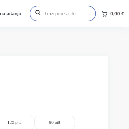
Products
search
na pitanja
0,00
€
120 pill
90 pill