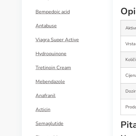
Opi
Bempedoic acid
Antabuse
Aktiv
Viagra Super Active
Vrsta
Hydroquinone
Količ
Tretinoin Cream
Cijen
Mebendazole
Dozir
Anafranil
Proda
Acticin
Pit
Semaglutide