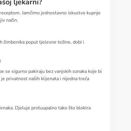
šoj ljekarni?
a receptom. Jamčimo jednostavno iskustvo kupnje
iv način.
ih čimbenika poput tjelesne težine, dobi i
e
be se sigurno pakiraju bez vanjskih oznaka koje bi
je privatnost naših klijenata i nijedna treća
ofenaka. Djeluje protuupalno tako što blokira