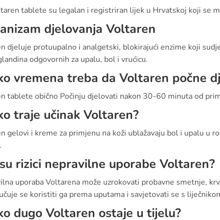
taren tablete su legalan i registriran lijek u Hrvatskoj koji se m
nizam djelovanja Voltaren
n djeluje protuupalno i analgetski, blokirajući enzime koji sudj
landina odgovornih za upalu, bol i vrućicu.
ko vremena treba da Voltaren počne dj
en tablete obično Počinju djelovati nakon 30-60 minuta od prim
ko traje učinak Voltaren?
n gelovi i kreme za primjenu na koži ublažavaju bol i upalu u 
.
 su rizici nepravilne uporabe Voltaren?
ilna uporaba Voltarena može uzrokovati probavne smetnje, krv
čuje se koristiti ga prema uputama i savjetovati se s liječniko
ko dugo Voltaren ostaje u tijelu?