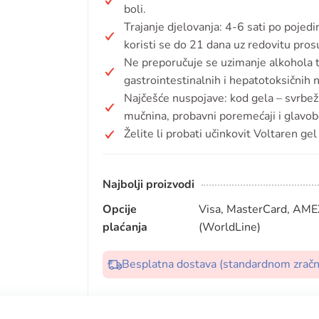
boli.
Trajanje djelovanja: 4-6 sati po pojedi
koristi se do 21 dana uz redovitu pros
Ne preporučuje se uzimanje alkohola ti
gastrointestinalnih i hepatotoksičnih 
Najčešće nuspojave: kod gela – svrbež, c
mučnina, probavni poremećaji i glavob
Želite li probati učinkovit Voltaren ge
Najbolji proizvodi
Opcije
Visa, MasterCard, AMEX
plaćanja
(WorldLine)
Besplatna dostava (standardnom zrač