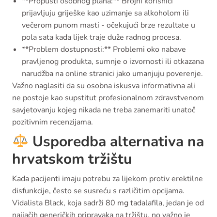
**Propusti osobnog plana:** Brojni korisnici
prijavljuju griješke kao uzimanje sa alkoholom ili
večerom punom masti - očekujući brze rezultate u
pola sata kada lijek traje duže radnog procesa.
**Problem dostupnosti:** Problemi oko nabave
pravljenog produkta, sumnje o izvornosti ili otkazana
narudžba na online stranici jako umanjuju poverenje.
Važno naglasiti da su osobna iskusva informativna ali
ne postoje kao supstitut profesionalnom zdravstvenom
savjetovanju kojeg nikada ne treba zanemariti unatoč
pozitivnim recenzijama.
Usporedba alternativa na
hrvatskom tržištu
Kada pacijenti imaju potrebu za lijekom protiv erektilne
disfunkcije, često se susreću s različitim opcijama.
Vidalista Black, koja sadrži 80 mg tadalafila, jedan je od
najjačih generičkih pripravaka na tržištu, no važno je