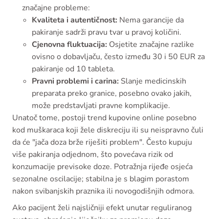
značajne probleme:
Kvaliteta i autentičnost:
Nema garancije da
pakiranje sadrži pravu tvar u pravoj količini.
Cjenovna fluktuacija:
Osjetite značajne razlike
ovisno o dobavljaču, često između 30 i 50 EUR za
pakiranje od 10 tableta.
Pravni problemi i carina:
Slanje medicinskih
preparata preko granice, posebno ovako jakih,
može predstavljati pravne komplikacije.
Unatoč tome, postoji trend kupovine online posebno
kod muškaraca koji žele diskreciju ili su neispravno čuli
da će "jača doza brže riješiti problem". Često kupuju
više pakiranja odjednom, što povećava rizik od
konzumacije previsoke doze. Potražnja rijeđe osjeća
sezonalne oscilacije; stabilna je s blagim porastom
nakon svibanjskih praznika ili novogodišnjih odmora.
Ako pacijent želi najsličniji efekt unutar reguliranog