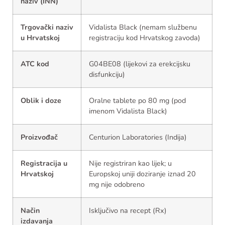
naziv (INN)
Trgovački naziv
Vidalista Black (nemam službenu
u Hrvatskoj
registraciju kod Hrvatskog zavoda)
ATC kod
G04BE08 (lijekovi za erekcijsku
disfunkciju)
Oblik i doze
Oralne tablete po 80 mg (pod
imenom Vidalista Black)
Proizvođač
Centurion Laboratories (Indija)
Registracija u
Nije registriran kao lijek; u
Hrvatskoj
Europskoj uniji doziranje iznad 20
mg nije odobreno
Način
Isključivo na recept (Rx)
izdavanja