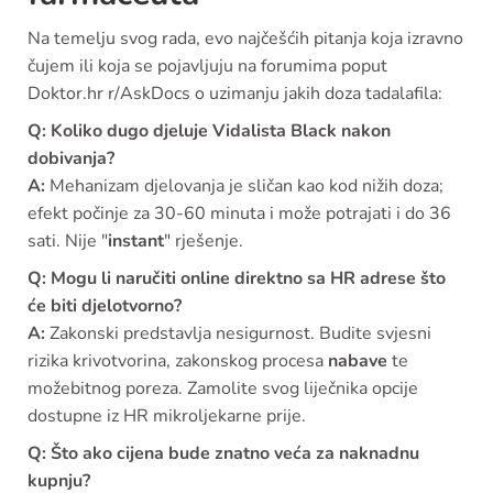
Na temelju svog rada, evo najčešćih pitanja koja izravno
čujem ili koja se pojavljuju na forumima poput
Doktor.hr r/AskDocs o uzimanju jakih doza tadalafila:
Q: Koliko dugo djeluje Vidalista Black nakon
dobivanja?
A:
Mehanizam djelovanja je sličan kao kod nižih doza;
efekt počinje za 30-60 minuta i može potrajati i do 36
sati. Nije "
instant
" rješenje.
Q: Mogu li naručiti online direktno sa HR adrese što
će biti djelotvorno?
A:
Zakonski predstavlja nesigurnost. Budite svjesni
rizika krivotvorina, zakonskog procesa
nabave
te
možebitnog poreza. Zamolite svog liječnika opcije
dostupne iz HR mikroljekarne prije.
Q: Što ako cijena bude znatno veća za naknadnu
kupnju?