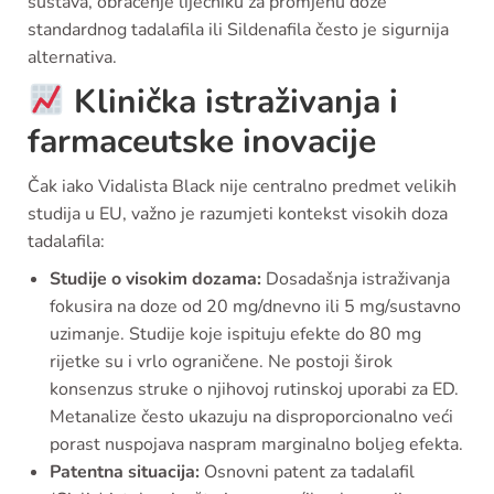
sustava, obraćenje liječniku za promjenu doze
standardnog tadalafila ili Sildenafila često je sigurnija
alternativa.
Klinička istraživanja i
farmaceutske inovacije
Čak iako Vidalista Black nije centralno predmet velikih
studija u EU, važno je razumjeti kontekst visokih doza
tadalafila:
Studije o visokim dozama:
Dosadašnja istraživanja
fokusira na doze od 20 mg/dnevno ili 5 mg/sustavno
uzimanje. Studije koje ispituju efekte do 80 mg
rijetke su i vrlo ograničene. Ne postoji širok
konsenzus struke o njihovoj rutinskoj uporabi za ED.
Metanalize često ukazuju na disproporcionalno veći
porast nuspojava naspram marginalno boljeg efekta.
Patentna situacija:
Osnovni patent za tadalafil