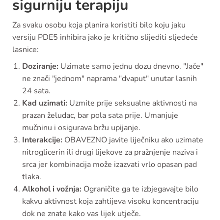
sigurniju terapiju
Za svaku osobu koja planira koristiti bilo koju jaku
versiju PDE5 inhibira jako je kritično slijediti sljedeće
lasnice:
Doziranje:
Uzimate samo jednu dozu dnevno. "Jače"
ne znači "jednom" naprama "dvaput" unutar lasnih
24 sata.
Kad uzimati:
Uzmite prije seksualne aktivnosti na
prazan želudac, bar pola sata prije. Umanjuje
mučninu i osigurava bržu upijanje.
Interakcije:
OBAVEZNO javite liječniku ako uzimate
nitroglicerin ili drugi lijekove za pražnjenje naziva i
srca jer kombinacija može izazvati vrlo opasan pad
tlaka.
Alkohol i vožnja:
Ograničite ga te izbjegavajte bilo
kakvu aktivnost koja zahtijeva visoku koncentraciju
dok ne znate kako vas lijek utječe.