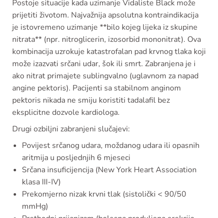
Postoje situacije kada uzimanje Vidaliste Black može
prijetiti životom. Najvažnija apsolutna kontraindikacija
je istovremeno uzimanje **bilo kojeg lijeka iz skupine
nitrata** (npr. nitroglicerin, izosorbid mononitrat). Ova
kombinacija uzrokuje katastrofalan pad krvnog tlaka koji
može izazvati srčani udar, šok ili smrt. Zabranjena je i
ako nitrat primajete sublingvalno (uglavnom za napad
angine pektoris). Pacijenti sa stabilnom anginom
pektoris nikada ne smiju koristiti tadalafil bez
eksplicitne dozvole kardiologa.
Drugi ozbiljni zabranjeni slučajevi:
Povijest srčanog udara, moždanog udara ili opasnih
aritmija u posljednjih 6 mjeseci
Srčana insuficijencija (New York Heart Association
klasa III-IV)
Prekomjerno nizak krvni tlak (sistolički < 90/50
mmHg)