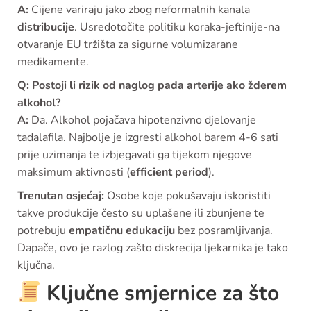
A:
Cijene variraju jako zbog neformalnih kanala
distribucije
. Usredotočite politiku koraka-jeftinije-na
otvaranje EU tržišta za sigurne volumizarane
medikamente.
Q: Postoji li rizik od naglog pada arterije ako žderem
alkohol?
A:
Da. Alkohol pojačava hipotenzivno djelovanje
tadalafila. Najbolje je izgresti alkohol barem 4-6 sati
prije uzimanja te izbjegavati ga tijekom njegove
maksimum aktivnosti (
efficient period
).
Trenutan osjećaj:
Osobe koje pokušavaju iskoristiti
takve produkcije često su uplašene ili zbunjene te
potrebuju
empatičnu edukaciju
bez posramljivanja.
Dapače, ovo je razlog zašto diskrecija ljekarnika je tako
ključna.
Ključne smjernice za što