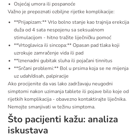
Osjećaj umora ili pospanoće
Važno je prepoznati ozbiljne rijetke komplikacije:
**Prijapizam:** Vrlo bolno stanje kao trajnija erekcija
duža od 4 sata nespojenu sa seksualnom
stimulacijom - hitno tražite liječničku pomoć
**Vrtoglavica ili sincopa:** Opasan pad tlaka koji
uzrokuje zamračenje vida ili pad
**Iznenadni gubitak sluha ili pojačani tinnitus
**Srčani problemi:** Bol u prsima koja se ne mijenja
uz udah/disah, palpiracije
Ako procijenite da vas lako zadržavaju neugodni
simptomi nakon uzimanja tablete ili pojave bilo koje od
rijetkih komplikacija - obavezno kontaktirajte liječnika.
Nemojte smanjivati w težinu simptoma.
Što pacijenti kažu: analiza
iskustava