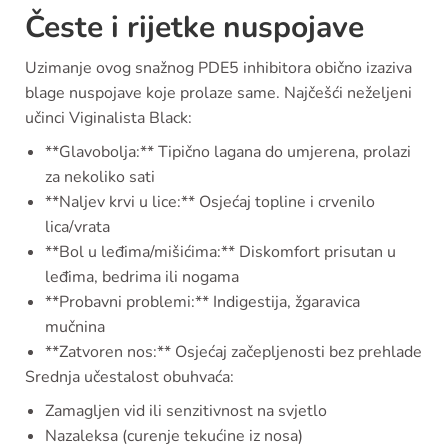
Česte i rijetke nuspojave
Uzimanje ovog snažnog PDE5 inhibitora obično izaziva
blage nuspojave koje prolaze same. Najčešći neželjeni
učinci Viginalista Black:
**Glavobolja:** Tipično lagana do umjerena, prolazi
za nekoliko sati
**Naljev krvi u lice:** Osjećaj topline i crvenilo
lica/vrata
**Bol u leđima/mišićima:** Diskomfort prisutan u
leđima, bedrima ili nogama
**Probavni problemi:** Indigestija, žgaravica
mučnina
**Zatvoren nos:** Osjećaj začepljenosti bez prehlade
Srednja učestalost obuhvaća:
Zamagljen vid ili senzitivnost na svjetlo
Nazaleksa (curenje tekućine iz nosa)