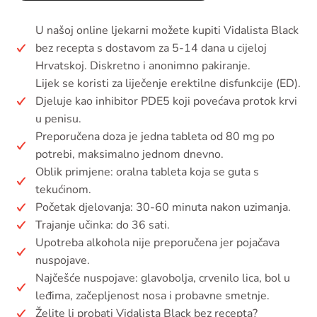
U našoj online ljekarni možete kupiti Vidalista Black
bez recepta s dostavom za 5-14 dana u cijeloj
Hrvatskoj. Diskretno i anonimno pakiranje.
Lijek se koristi za liječenje erektilne disfunkcije (ED).
Djeluje kao inhibitor PDE5 koji povećava protok krvi
u penisu.
Preporučena doza je jedna tableta od 80 mg po
potrebi, maksimalno jednom dnevno.
Oblik primjene: oralna tableta koja se guta s
tekućinom.
Početak djelovanja: 30-60 minuta nakon uzimanja.
Trajanje učinka: do 36 sati.
Upotreba alkohola nije preporučena jer pojačava
nuspojave.
Najčešće nuspojave: glavobolja, crvenilo lica, bol u
leđima, začepljenost nosa i probavne smetnje.
Želite li probati Vidalista Black bez recepta?