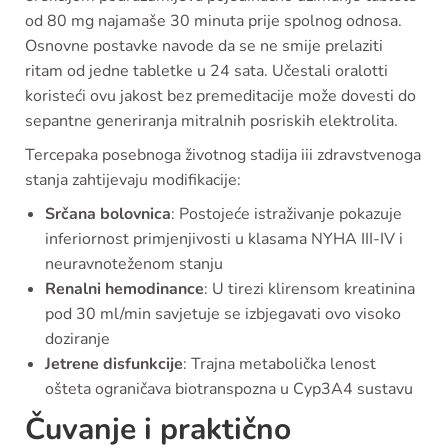
od 80 mg najamaše 30 minuta prije spolnog odnosa.
Osnovne postavke navode da se ne smije prelaziti
ritam od jedne tabletke u 24 sata. Učestali oralotti
koristeći ovu jakost bez premeditacije može dovesti do
sepantne generiranja mitralnih posriskih elektrolita.
Tercepaka posebnoga životnog stadija iii zdravstvenoga
stanja zahtijevaju modifikacije:
Srčana bolovnica
: Postojeće istraživanje pokazuje
inferiornost primjenjivosti u klasama NYHA III-IV i
neuravnoteženom stanju
Renalni hemodinance
: U tirezi klirensom kreatinina
pod 30 ml/min savjetuje se izbjegavati ovo visoko
doziranje
Jetrene disfunkcije
: Trajna metabolička lenost
ošteta ograničava biotranspozna u Cyp3A4 sustavu
Čuvanje i praktično