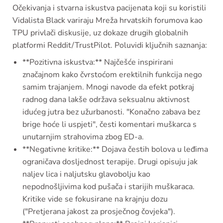
Očekivanja i stvarna iskustva pacijenata koji su koristili
Vidalista Black variraju Mreža hrvatskih forumova kao
TPU privlači diskusije, uz dokaze drugih globalnih
platformi Reddit/TrustPilot. Poluvidi ključnih saznanja:
**Pozitivna iskustva:** Najčešće inspirirani
značajnom kako čvrstoćom erektilnih funkcija nego
samim trajanjem. Mnogi navode da efekt potkraj
radnog dana lakše održava seksualnu aktivnost
idućeg jutra bez užurbanosti. "Konačno zabava bez
brige hoće li uspjeti", česti komentari muškarca s
unutarnjim strahovima zbog ED-a.
**Negativne kritike:** Dojava čestih bolova u leđima
ograničava dosljednost terapije. Drugi opisuju jak
naljev lica i naljutsku glavobolju kao
nepodnošljivima kod pušača i starijih muškaraca.
Kritike vide se fokusirane na krajnju dozu
("Pretjerana jakost za prosječnog čovjeka").