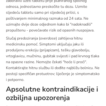
zaboravili uzeti tabletu prije planiranog spolnog
odnosa, jednostavno preskočite tu dozu. Uzmite
sljedeću tabletu samo pri sljedećoj prilici, s
poštivanjem minimalnog razmaka od 24 sata. Ne
uzimajte dvije doze odjednom kako bi "nadoknadili"
propuštenu - povećavate rizik od opasnih nuspojava.
Slučaj predoziranja (
overdose
) zahtijeva hitnu
medicinsku pomoć. Simptomi uključuju jaku ili
produljenu erekciju (prijapizam), tešku glavobolju,
vrtoglavicu, mučninu, gubitak svijesti i pad krvnog tlaka
na opasne razine. Nemojte čekati "hoće li proći".
Kontaktirajte hitnu službu ili dođite najbližu bolnicu. Ne
postoji specifičan protuotrov; liječenje je simptomatsko
i potporno.
Apsolutne kontraindikacije i
ozbiljna upozorenja