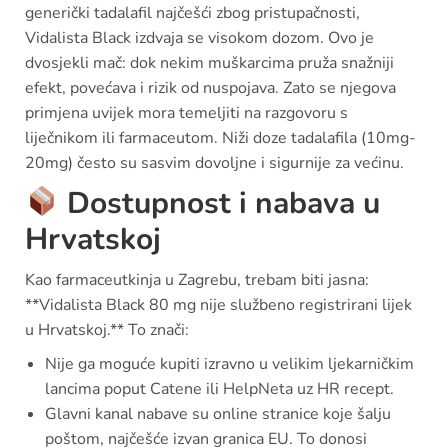
generički tadalafil najčešći zbog pristupačnosti,
Vidalista Black izdvaja se visokom dozom. Ovo je
dvosjekli mač: dok nekim muškarcima pruža snažniji
efekt, povećava i rizik od nuspojava. Zato se njegova
primjena uvijek mora temeljiti na razgovoru s
liječnikom ili farmaceutom. Niži doze tadalafila (10mg-
20mg) često su sasvim dovoljne i sigurnije za većinu.
Dostupnost i nabava u
Hrvatskoj
Kao farmaceutkinja u Zagrebu, trebam biti jasna:
**Vidalista Black 80 mg nije službeno registrirani lijek
u Hrvatskoj.** To znači:
Nije ga moguće kupiti izravno u velikim ljekarničkim
lancima poput Catene ili HelpNeta uz HR recept.
Glavni kanal nabave su online stranice koje šalju
poštom, najčešće izvan granica EU. To donosi