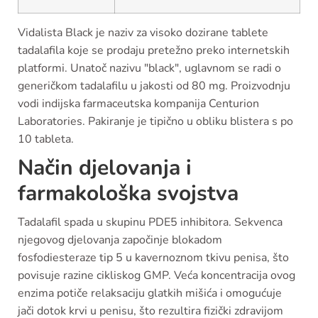
Vidalista Black je naziv za visoko dozirane tablete
tadalafila koje se prodaju pretežno preko internetskih
platformi. Unatoč nazivu "black", uglavnom se radi o
generičkom tadalafilu u jakosti od 80 mg. Proizvodnju
vodi indijska farmaceutska kompanija Centurion
Laboratories. Pakiranje je tipično u obliku blistera s po
10 tableta.
Način djelovanja i
farmakološka svojstva
Tadalafil spada u skupinu PDE5 inhibitora. Sekvenca
njegovog djelovanja započinje blokadom
fosfodiesteraze tip 5 u kavernoznom tkivu penisa, što
povisuje razine cikliskog GMP. Veća koncentracija ovog
enzima potiče relaksaciju glatkih mišića i omogućuje
jači dotok krvi u penisu, što rezultira fizički zdravijom