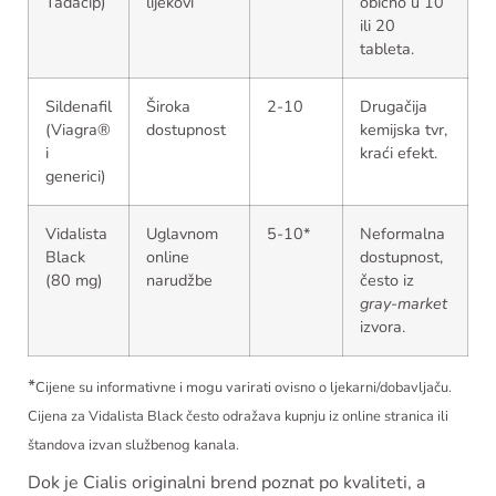
Tadacip)
lijekovi
obično u 10
ili 20
tableta.
Sildenafil
Široka
2-10
Drugačija
(Viagra®
dostupnost
kemijska tvr,
i
kraći efekt.
generici)
Vidalista
Uglavnom
5-10*
Neformalna
Black
online
dostupnost,
(80 mg)
narudžbe
često iz
gray-market
izvora.
*
Cijene su informativne i mogu varirati ovisno o ljekarni/dobavljaču.
Cijena za Vidalista Black često odražava kupnju iz online stranica ili
štandova izvan službenog kanala.
Dok je Cialis originalni brend poznat po kvaliteti, a