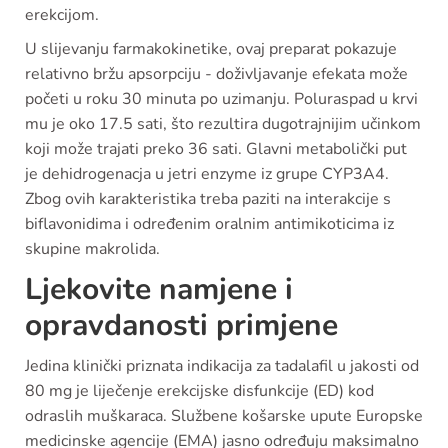
erekcijom.
U slijevanju farmakokinetike, ovaj preparat pokazuje
relativno bržu apsorpciju - doživljavanje efekata može
početi u roku 30 minuta po uzimanju. Poluraspad u krvi
mu je oko 17.5 sati, što rezultira dugotrajnijim učinkom
koji može trajati preko 36 sati. Glavni metabolički put
je dehidrogenacja u jetri enzyme iz grupe CYP3A4.
Zbog ovih karakteristika treba paziti na interakcije s
biflavonidima i određenim oralnim antimikoticima iz
skupine makrolida.
Ljekovite namjene i
opravdanosti primjene
Jedina klinički priznata indikacija za tadalafil u jakosti od
80 mg je liječenje erekcijske disfunkcije (ED) kod
odraslih muškaraca. Službene košarske upute Europske
medicinske agencije (EMA) jasno određuju maksimalno