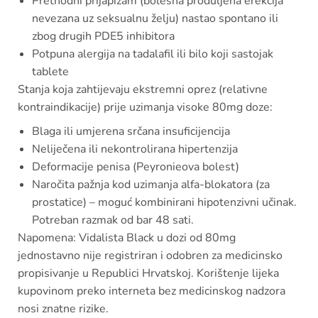
Prethodni prijapizam (bolesna produljena erekcija
nevezana uz seksualnu želju) nastao spontano ili
zbog drugih PDE5 inhibitora
Potpuna alergija na tadalafil ili bilo koji sastojak
tablete
Stanja koja zahtijevaju ekstremni oprez (relativne
kontraindikacije) prije uzimanja visoke 80mg doze:
Blaga ili umjerena srčana insuficijencija
Neliječena ili nekontrolirana hipertenzija
Deformacije penisa (Peyronieova bolest)
Naročita pažnja kod uzimanja alfa-blokatora (za
prostatice) – moguć kombinirani hipotenzivni učinak.
Potreban razmak od bar 48 sati.
Napomena: Vidalista Black u dozi od 80mg
jednostavno nije registriran i odobren za medicinsko
propisivanje u Republici Hrvatskoj. Korištenje lijeka
kupovinom preko interneta bez medicinskog nadzora
nosi znatne rizike.