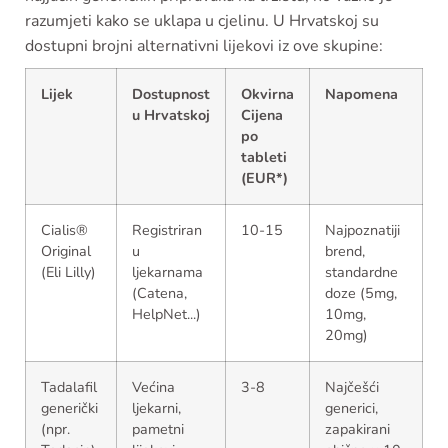
razumjeti kako se uklapa u cjelinu. U Hrvatskoj su
dostupni brojni alternativni lijekovi iz ove skupine:
Lijek
Dostupnost
Okvirna
Napomena
u Hrvatskoj
Cijena
po
tableti
(EUR*)
Cialis®
Registriran
10-15
Najpoznatiji
Original
u
brend,
(Eli Lilly)
ljekarnama
standardne
(Catena,
doze (5mg,
HelpNet...)
10mg,
20mg)
Tadalafil
Većina
3-8
Najčešći
generički
ljekarni,
generici,
(npr.
pametni
zapakirani