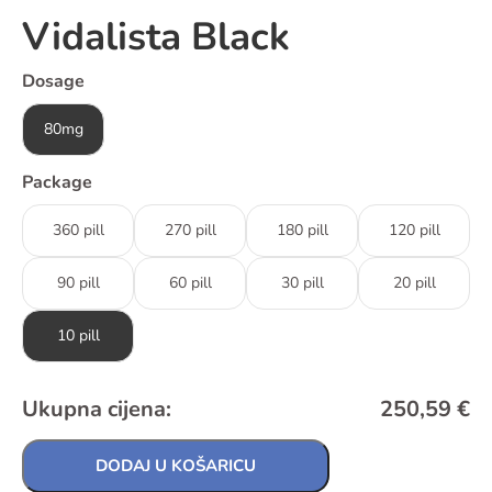
Vidalista Black
Dosage
80mg
Package
360 pill
270 pill
180 pill
120 pill
90 pill
60 pill
30 pill
20 pill
10 pill
Ukupna cijena:
250,59
€
DODAJ U KOŠARICU