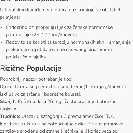
U hrvatskim kliničkim smjernicama spominje se off-label
primjena:
Endokrinolozi propisuju lijek za ženske hormonske
poremećaje (25-100 mg/dnevno)
Redovito se koristi za terapiju hormonskih akni i smanjenje
prekomjernog dlakatosti uzrokovanog sindromom
policističnih jajnika
Rizične Populacije
Podrobniji nadzor potreban je kod:
Djece:
Dozira se prema tjelesnoj težini (1-3 mg/kg/dnevno)
isključivo za srčane i bubrežne bolesti.
Starijih:
Početna doza 25 mg i često praćenje bubrežne
funkcije.
Trudnica:
Ulazak u kategoriju C prema američkoj FDA
klasifikaciji ukazuje na potencijalne rizike. Status pripravka
zahtijeva procjenu od strane liječnika je li korist veća od