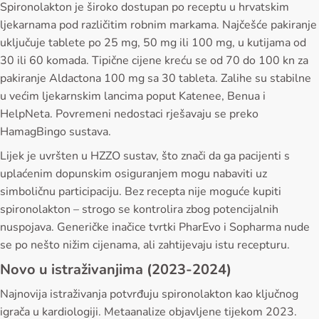
Spironolakton je široko dostupan po receptu u hrvatskim
ljekarnama pod različitim robnim markama. Najčešće pakiranje
uključuje tablete po 25 mg, 50 mg ili 100 mg, u kutijama od
30 ili 60 komada. Tipične cijene kreću se od 70 do 100 kn za
pakiranje Aldactona 100 mg sa 30 tableta. Zalihe su stabilne
u većim ljekarnskim lancima poput Katenee, Benua i
HelpNeta. Povremeni nedostaci rješavaju se preko
HamagBingo sustava.
Lijek je uvršten u HZZO sustav, što znači da ga pacijenti s
uplaćenim dopunskim osiguranjem mogu nabaviti uz
simboličnu participaciju. Bez recepta nije moguće kupiti
spironolakton – strogo se kontrolira zbog potencijalnih
nuspojava. Generičke inačice tvrtki PharEvo i Sopharma nude
se po nešto nižim cijenama, ali zahtijevaju istu recepturu.
Novo u istraživanjima (2023-2024)
Najnovija istraživanja potvrđuju spironolakton kao ključnog
igrača u kardiologiji. Metaanalize objavljene tijekom 2023.