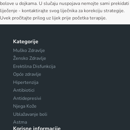
bolove u dojkama. U slučaju nuspojava nemojte sami prekidati
liječenje - kontaktirajte svog liječnika za korekciju strategije.
Uvek pročitajte prilog uz lijek prije početka terapije.
Kategorije
Muško Zdravlje
Žensko Zdravlje
Erektilna Disfunkcija
Opće zdravlje
Hipertenzija
Antibiotici
Antidepresivi
Njega Kože
Ublažavanje boli
Astma
Korisne informacije