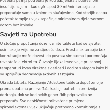
Posebna pažnja potrebna je kod pacijenata s bubrežnom
insuficijencijom – kod egfr ispod 30 ml/min terapija se
preporučuje samo u iznimnim slučajevima. Kod starijih osoba
početak terapije uvijek započinje minimalnom djelotvornom
dozom bez iznimke.
Savjeti za Upotrebu
U slučaju propuštanja doze: uzmite tabletu kad se sjetite,
osim ako je vrijeme za sljedeću dozu. Prestanak terapije bez
konzultacije može dovesti do povrata simptoma i poremećaja
ravnoteže elektrolita. Čuvanje lijeka izvedivo je pri sobnoj
temperaturi izvan direktne svjetlosti i dodira s vlagom kako bi
se spriječila degradacija aktivnih sastojaka.
Obrada tableta: Razbijanje Aldactone tableta dopušteno je
prema uputama proizvođača kada je potrebna preciznija
doziranja, dok se kod nekih generičkih pripravnika ne
preporuča. Sve neobičnosti prihvaćene primjene
spironolaktona uvijek uključuju prethodno konzultiranje s