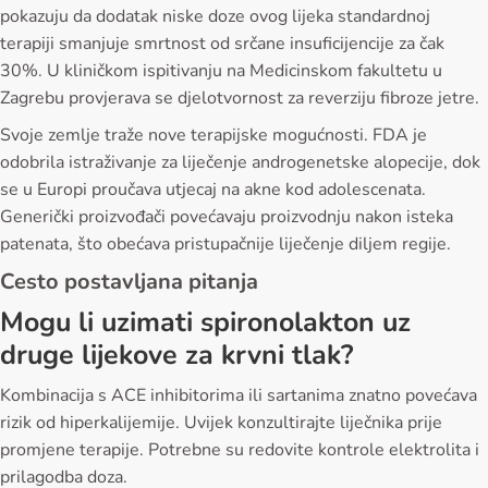
pokazuju da dodatak niske doze ovog lijeka standardnoj
terapiji smanjuje smrtnost od srčane insuficijencije za čak
30%. U kliničkom ispitivanju na Medicinskom fakultetu u
Zagrebu provjerava se djelotvornost za reverziju fibroze jetre.
Svoje zemlje traže nove terapijske mogućnosti. FDA je
odobrila istraživanje za liječenje androgenetske alopecije, dok
se u Europi proučava utjecaj na akne kod adolescenata.
Generički proizvođači povećavaju proizvodnju nakon isteka
patenata, što obećava pristupačnije liječenje diljem regije.
Cesto postavljana pitanja
Mogu li uzimati spironolakton uz
druge lijekove za krvni tlak?
Kombinacija s ACE inhibitorima ili sartanima znatno povećava
rizik od hiperkalijemije. Uvijek konzultirajte liječnika prije
promjene terapije. Potrebne su redovite kontrole elektrolita i
prilagodba doza.