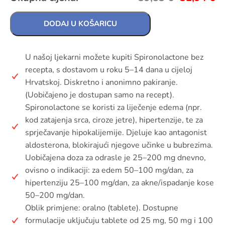
DODAJ U KOŠARICU
U našoj ljekarni možete kupiti Spironolactone bez
recepta, s dostavom u roku 5–14 dana u cijeloj
Hrvatskoj. Diskretno i anonimno pakiranje.
(Uobičajeno je dostupan samo na recept).
Spironolactone se koristi za liječenje edema (npr.
kod zatajenja srca, ciroze jetre), hipertenzije, te za
sprječavanje hipokalijemije. Djeluje kao antagonist
aldosterona, blokirajući njegove učinke u bubrezima.
Uobičajena doza za odrasle je 25–200 mg dnevno,
ovisno o indikaciji: za edem 50–100 mg/dan, za
hipertenziju 25–100 mg/dan, za akne/ispadanje kose
50–200 mg/dan.
Oblik primjene: oralno (tablete). Dostupne
formulacije uključuju tablete od 25 mg, 50 mg i 100