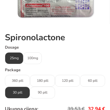
Spironolactone
Dosage
25mg
100mg
Package
360 pill
180 pill
120 pill
60 pill
30 pill
90 pill
Ukupna cijena:
39,53
€
32,94
€