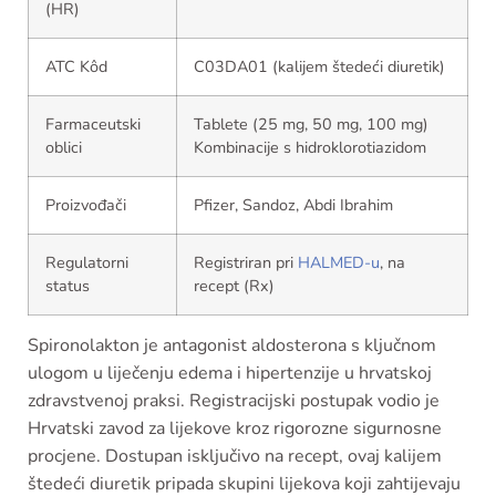
(HR)
ATC Kôd
C03DA01 (kalijem štedeći diuretik)
Farmaceutski
Tablete (25 mg, 50 mg, 100 mg)
oblici
Kombinacije s hidroklorotiazidom
Proizvođači
Pfizer, Sandoz, Abdi Ibrahim
Regulatorni
Registriran pri
HALMED-u
, na
status
recept (Rx)
Spironolakton je antagonist aldosterona s ključnom
ulogom u liječenju edema i hipertenzije u hrvatskoj
zdravstvenoj praksi. Registracijski postupak vodio je
Hrvatski zavod za lijekove kroz rigorozne sigurnosne
procjene. Dostupan isključivo na recept, ovaj kalijem
štedeći diuretik pripada skupini lijekova koji zahtijevaju