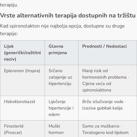
terapiju.
Vrste alternativnih terapija dostupnih na tržištu
Kad spironolakton nije najbolja opcija, dostupne su druge
terapije:
Lijek
Glavna
Prednosti / Nedostaci
(generički/zaštitni
primjena
naziv)
Eplerenon (Inspra)
Srčano
Manji rizik od
zatajenje uz
hormonalnih problema ·
hipertenziju
Cijena veća od
spironolaktona
Hidroklorotiazid
Liječenje
Brže izlučivanje vode ·
hipertenzije i
Izaziva gubitak kalija
edem
Finasterid
Muški
Samo za muškarce ·
(Proscar)
hormon
Teratogeno kod tijekom