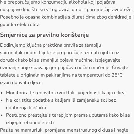
Ne preporučujemo konzumaciju alkohola koji pojačava
nuspojave kao što su vrtoglavica, umor i poremećaj ravnoteže.
Posebno je opasna kombinacija s diureticima zbog dehidracije i
gubitka elektrolita.
Smjernice za pravilno korištenje
Dodirujemo ključna praktična pravila za terapiju
spironolaktonom. Lijek se preporučuje uzimati ujutro uz
doručak kako bi se smanjila pojava mučnine. Izbjegavajte
uzimanje prije spavanja jer pojačava nočno močenje. Čuvajte
tablete u originalnim pakiranjima na temperaturi do 25°C
izvan dohvata djece.
Monitorirajte redovito krvni tlak i vrijednosti kalija u krvi
Ne koristite dodatke s kalijem ili zamjensku sol bez
odobrenja liječnika
Postupno prestajte s terapijom prema uputama kako bi se
izbjegli rebound efekti
Pazite na mamurluk, promjene menstrualnog ciklusa i nagle