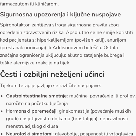
farmaceutom ili kliničarom.
Sigurnosna upozorenja i ključne nuspojave
Spironolakton zahtijeva stroga sigurnosna pravila zbog
određenih zdravstvenih rizika. Apsolutno se ne smije koristiti
kod pacijenata s: hiperkalijemijom (povišen kalij), anurijom
(prestanak uriniranja) ili Addisonovom bolešću. Ostala
značajna ograničenja uključuju: akutno zatajenje bubrega i
teške alergijske reakcije na lijek.
Česti i ozbiljni neželjeni učinci
Tijekom terapije javljaju se različite nuspojave:
Gastrointestinalne smetnje
: mučnina, povraćanje ili proljev,
naročito na početku liječenja
Hormonski poremećaji
: ginekomastija (povećanje muških
grudi) i osjetljivost u dojkama (brostalgija), nepravilnosti
menstruacijskog ciklusa
Neurološki simptomi
: glavobolje, pospanost ili vrtoglavica