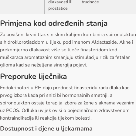
dlakavosti ili
trudnoće
prostatice
Primjena kod određenih stanja
Za povišeni krvni tlak s niskim kalijem kombinira spironolakton
s hidroklorotiazidom u lijeku pod imenom Aldactazide. Akne i
prekomjerno dlakavost više se liječe finasteridom kod
muškaraca aromataznim smanjuju stimulaciju rizik za fetalan
glioma kad se neželjena sinergija pojavi.
Preporuke liječnika
Endokrinolozi u RH daju prednost finasteridu rada dlaka kao
prvog izbora kada pri snizi bi hormonalnih smetnji, a
spironolakton ostaje terapija izbora za žene s aknama vezanim
uz PCOS. Odluka uvijek ovisi o pojedinačnom zdravstvenom
kontraindikacija ili reakcija tijekom bolesti.
Dostupnost i cijene u ljekarnama