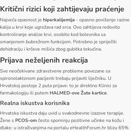
Kritični rizici koji zahtijevaju praćenje
Najveća opasnost je
hiperkalijemija
- opasno povišenje razine
kalija u krvi koje ugrožava rad srca. Ovo zahtijeva redovito
kontroliranje analize krvi, osobito kod bolesnika sa
smanjenom bubrežnom funkcijom. Potrebno je spriječiti
dehidraciju i krčeve mišića zbog gubitka tekućina.
Prijava neželjenih reakcija
Sve neočekivane zdravstvene probleme povezane sa
spironolaktonom pacijenti trebaju prijaviti liječniku. U
Hrvatskoj postoje 2 puta prijave: to je direktno Klinici za
farmakologiju ili putem
HALMED-ove Žute kartice
.
Realna iskustva korisnika
Hrvatska iskustva daju uvid u svakodnevne izazove terapije.
Žene s
PCOS-om
često spominju pozitivne učinke na kožu i
dlake: u istraživanjima na portalu eHealthForum.hr blizu 65%