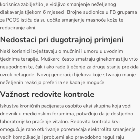
korisnica zabilježilo je vidljivo smanjenje neželjenog
dlakavanja tijekom 6 mjeseci. Brojne sudionice u FB grupama
za PCOS ističu da su uočile smanjenje masnoće kože te
reduciranje akni.
Nedostaci pri dugotrajnoj primjeni
Neki korisnici izvještavaju o mučnini i umoru u uvodnim
tjednima terapije. Muškarci često smatraju ginekomastiju vrlo
neugodnom te, čak i ako rade liječenje za druge stanje prekida
uzrok nelagode. Novoj generaciji lijekova koje stvaraju manje
neželjenih reakcija preferira se kada je moguće.
Važnost redovite kontrole
Iskustva kroničnih pacijenata osobito eksi skupina koja vodi
dnevnik u medicinskim forumima, potvrđuju da je dosljedno
laboratorijsko praćenje vitalno. Redovita kontrola krvi
omogućuje rano otkrivanje poremećaja elektrolita smanjenje
većih komplikacija i problemi ako pravodobno reguliraju