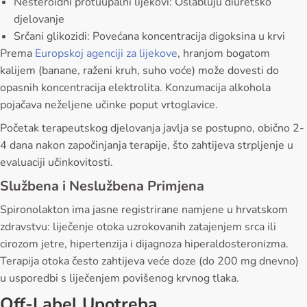
Nesteroidni protuupalni lijekovi: Oslabľuju diuretsko
djelovanje
Srčani glikozidi: Povećana koncentracija digoksina u krvi
Prema
Europskoj agenciji za lijekove
, hranjom bogatom
kalijem (banane, raženi kruh, suho voće) može dovesti do
opasnih koncentracija elektrolita. Konzumacija alkohola
pojačava neželjene učinke poput vrtoglavice.
Početak terapeutskog djelovanja javlja se postupno, obično 2-
4 dana nakon započinjanja terapije, što zahtijeva strpljenje u
evaluaciji učinkovitosti.
Službena i Neslužbena Primjena
Spironolakton ima jasne registrirane namjene u hrvatskom
zdravstvu: liječenje otoka uzrokovanih zatajenjem srca ili
cirozom jetre, hipertenzija i dijagnoza hiperaldosteronizma.
Terapija otoka često zahtijeva veće doze (do 200 mg dnevno)
u usporedbi s liječenjem povišenog krvnog tlaka.
Off-Label Upotreba