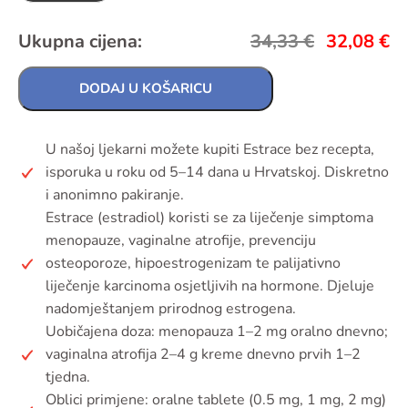
Ukupna cijena:
34,33
€
32,08
€
DODAJ U KOŠARICU
U našoj ljekarni možete kupiti Estrace bez recepta,
isporuka u roku od 5–14 dana u Hrvatskoj. Diskretno
i anonimno pakiranje.
Estrace (estradiol) koristi se za liječenje simptoma
menopauze, vaginalne atrofije, prevenciju
osteoporoze, hipoestrogenizam te palijativno
liječenje karcinoma osjetljivih na hormone. Djeluje
nadomještanjem prirodnog estrogena.
Uobičajena doza: menopauza 1–2 mg oralno dnevno;
vaginalna atrofija 2–4 g kreme dnevno prvih 1–2
tjedna.
Oblici primjene: oralne tablete (0.5 mg, 1 mg, 2 mg)