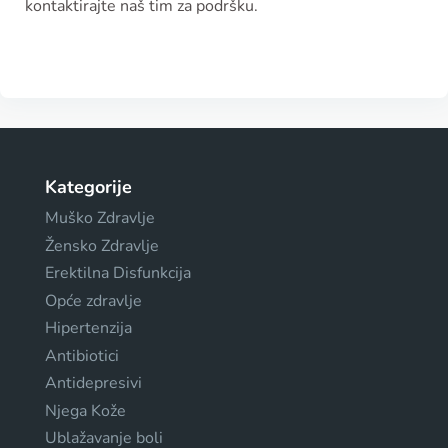
kontaktirajte naš tim za podršku.
Kategorije
Muško Zdravlje
Žensko Zdravlje
Erektilna Disfunkcija
Opće zdravlje
Hipertenzija
Antibiotici
Antidepresivi
Njega Kože
Ublažavanje boli