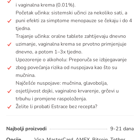
i vaginalna krema (0.01%).
Početak učinka: sistemski učinci za nekoliko sati, a
puni efekti za simptome menopauze se čekaju i do 4
tjedna.
Trajanje učinka: oralne tablete zahtijevaju dnevno
uzimanje, vaginalna krema se prvotno primjenjuje
dnevno, a potom 1–3x tjedno.
Upozorenje o alkoholu: Preporuča se izbjegavanje
zbog povećanja rizika od nuspojava kao što su
mučnina.
Najčešće nuspojave: mučnina, glavobolja,
osjetljivost dojki, vaginalno krvarenje, grčevi u
trbuhu i promjene raspoloženja.
Želite li probati Estrace bez recepta?
Najbolji proizvodi
9-21 dana
Opcije
Visa, MasterCard, AMEX, Bitcoin, Tether