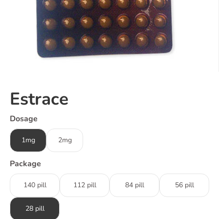
Estrace
Dosage
1mg
2mg
Package
140 pill
112 pill
84 pill
56 pill
28 pill