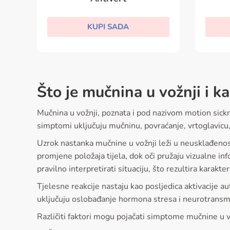
KUPI SADA
Što je mučnina u vožnji i k
Mučnina u vožnji, poznata i pod nazivom motion sickne
simptomi uključuju mučninu, povraćanje, vrtoglavicu, 
Uzrok nastanka mučnine u vožnji leži u neusklađenosti
promjene položaja tijela, dok oči pružaju vizualne in
pravilno interpretirati situaciju, što rezultira karak
Tjelesne reakcije nastaju kao posljedica aktivacije
uključuju oslobađanje hormona stresa i neurotransmit
Različiti faktori mogu pojačati simptome mučnine u v