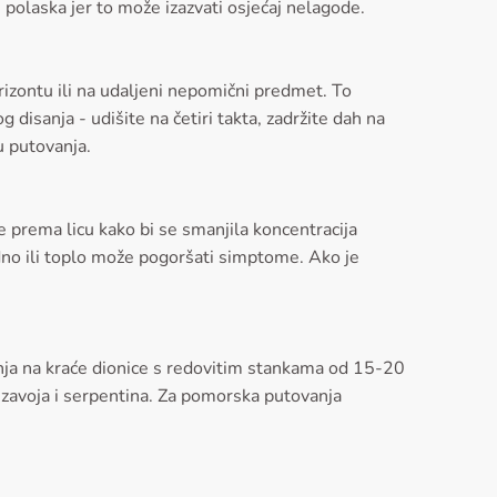
e polaska jer to može izazvati osjećaj nelagode.
zontu ili na udaljeni nepomični predmet. To
disanja - udišite na četiri takta, zadržite dah na
u putovanja.
re prema licu kako bi se smanjila koncentracija
adno ili toplo može pogoršati simptome. Ako je
nja na kraće dionice s redovitim stankama od 15-20
e zavoja i serpentina. Za pomorska putovanja