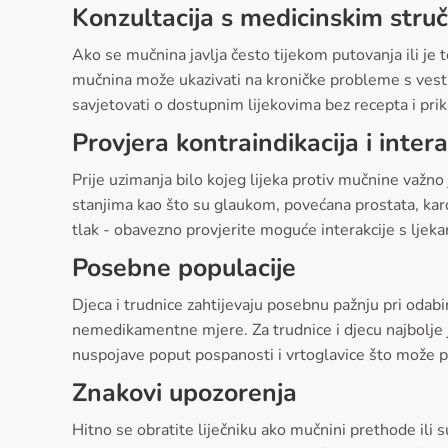
Konzultacija s medicinskim stru
Ako se mučnina javlja često tijekom putovanja ili je 
mučnina može ukazivati na kroničke probleme s vestib
savjetovati o dostupnim lijekovima bez recepta i pri
Provjera kontraindikacija i intera
Prije uzimanja bilo kojeg lijeka protiv mučnine važn
stanjima kao što su glaukom, povećana prostata, kard
tlak - obavezno provjerite moguće interakcije s ljekar
Posebne populacije
Djeca i trudnice zahtijevaju posebnu pažnju pri odabir
nemedikamentne mjere. Za trudnice i djecu najbolje je
nuspojave poput pospanosti i vrtoglavice što može po
Znakovi upozorenja
Hitno se obratite liječniku ako mučnini prethode ili 