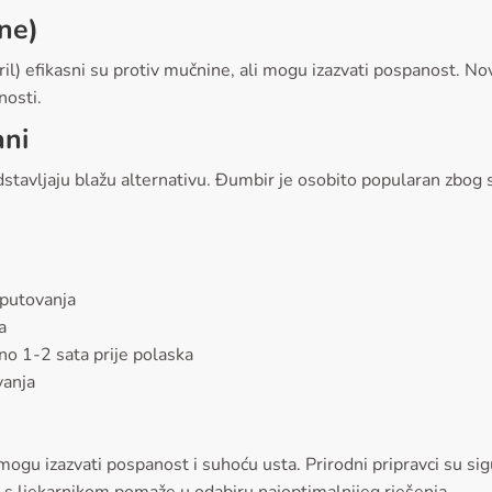
ine)
l) efikasni su protiv mučnine, ali mogu izazvati pospanost. Novij
nosti.
ani
dstavljaju blažu alternativu. Đumbir je osobito popularan zbog 
 putovanja
a
no 1-2 sata prije polaska
vanja
a
i mogu izazvati pospanost i suhoću usta. Prirodni pripravci su si
ija s ljekarnikom pomaže u odabiru najoptimalnijeg rješenja.