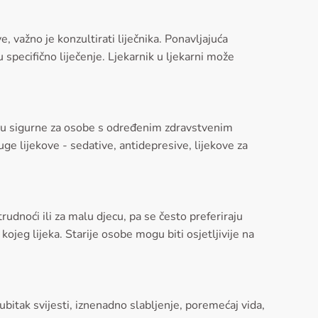
 važno je konzultirati liječnika. Ponavljajuća
specifično liječenje. Ljekarnik u ljekarni može
nisu sigurne za osobe s određenim zdravstvenim
ge lijekove - sedative, antidepresive, lijekove za
rudnoći ili za malu djecu, pa se često preferiraju
ojeg lijeka. Starije osobe mogu biti osjetljivije na
bitak svijesti, iznenadno slabljenje, poremećaj vida,