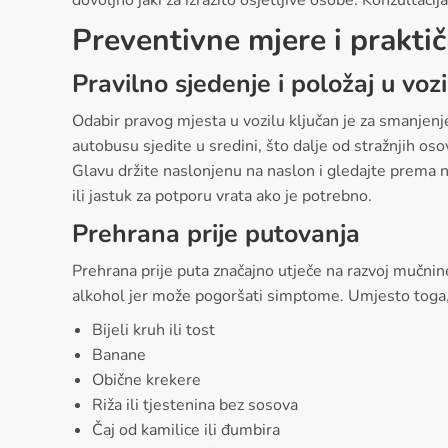
Preventivne mjere i praktič
Pravilno sjedenje i položaj u vozi
Odabir pravog mjesta u vozilu ključan je za smanjenj
autobusu sjedite u sredini, što dalje od stražnjih os
Glavu držite naslonjenu na naslon i gledajte prema na
ili jastuk za potporu vrata ako je potrebno.
Prehrana prije putovanja
Prehrana prije puta značajno utječe na razvoj mučnin
alkohol jer može pogoršati simptome. Umjesto toga, 
Bijeli kruh ili tost
Banane
Obične krekere
Riža ili tjestenina bez sosova
Čaj od kamilice ili đumbira