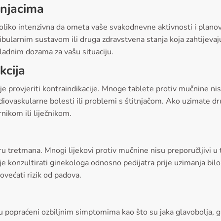
čnjacima
toliko intenzivna da ometa vaše svakodnevne aktivnosti i planove,
ularnim sustavom ili druga zdravstvena stanja koja zahtijevaju 
kladnim dozama za vašu situaciju.
kcija
o je provjeriti kontraindikacije. Mnoge tablete protiv mučnine 
iovaskularne bolesti ili problemi s štitnjačom. Ako uzimate dru
nikom ili liječnikom.
u tretmana. Mnogi lijekovi protiv mučnine nisu preporučljivi u t
 konzultirati ginekologa odnosno pedijatra prije uzimanja bilo k
većati rizik od padova.
su popraćeni ozbiljnim simptomima kao što su jaka glavobolja, gu