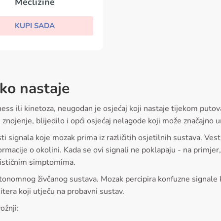
Meclizine
KUPI SADA
ako nastaje
ss ili kinetoza, neugodan je osjećaj koji nastaje tijekom putov
znojenje, blijedilo i opći osjećaj nelagode koji može značajno u
 signala koje mozak prima iz različitih osjetilnih sustava. Vest
formacije o okolini. Kada se ovi signali ne poklapaju - na primj
terističnim simptomima.
 autonomnog živčanog sustava. Mozak percipira konfuzne signale
era koji utječu na probavni sustav.
ožnji: