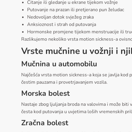
Čitanje ili gledanje u ekrane tijekom vožnje
Putovanje na prazan ili pretjerano pun želudac
Nedovoljan dotok svježeg zraka
Anksioznost i strah od putovanja
Hormonske promjene tijekom menstruacije ili tr
Razlikujemo nekoliko vrsta motion sickness-a ovisno o
Vrste mučnine u vožnji i nj
Mučnina u automobilu
Najčešća vrsta motion sickness-a koja se javlja kod 
čestim pauzama i provetrjavanjem vozila.
Morska bolest
Nastaje zbog ljuljanja broda na valovima i može biti 
česta kod putovanja u uvjetima loših vremenskih pril
Zračna bolest