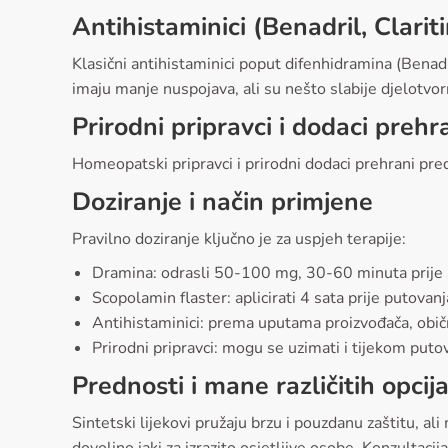
Antihistaminici (Benadril, Clarit
Klasični antihistaminici poput difenhidramina (Benadri
imaju manje nuspojava, ali su nešto slabije djelotvor
Prirodni pripravci i dodaci prehr
Homeopatski pripravci i prirodni dodaci prehrani pre
Doziranje i način primjene
Pravilno doziranje ključno je za uspjeh terapije:
Dramina: odrasli 50-100 mg, 30-60 minuta prije
Scopolamin flaster: aplicirati 4 sata prije putovanj
Antihistaminici: prema uputama proizvođača, obič
Prirodni pripravci: mogu se uzimati i tijekom puto
Prednosti i mane različitih opcij
Sintetski lijekovi pružaju brzu i pouzdanu zaštitu, al
dovoljno jaki za izrazito osjetljive osobe. Konzultac