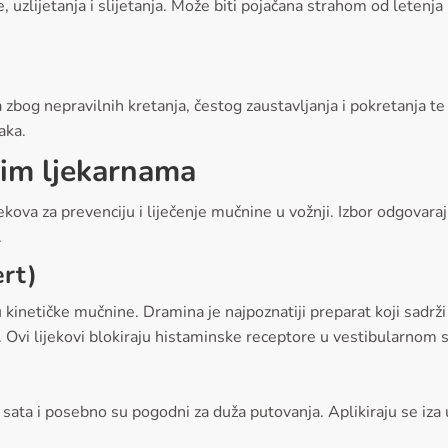
je, uzlijetanja i slijetanja. Može biti pojačana strahom od lete
 zbog nepravilnih kretanja, čestog zaustavljanja i pokretanja 
aka.
kim ljekarnama
kova za prevenciju i liječenje mučnine u vožnji. Izbor odgovaraju
.
rt)
 kinetičke mučnine. Dramina je najpoznatiji preparat koji sadrž
 Ovi lijekovi blokiraju histaminske receptore u vestibularnom s
sata i posebno su pogodni za duža putovanja. Aplikiraju se iza 