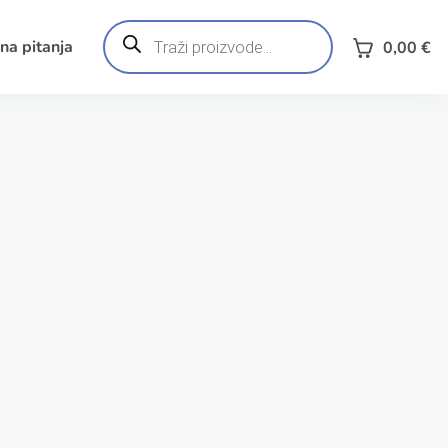
Products
search
na pitanja
0,00
€