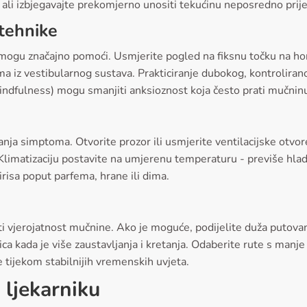
u, ali izbjegavajte prekomjerno unositi tekućinu neposredno prij
tehnike
ogu značajno pomoći. Usmjerite pogled na fiksnu točku na hori
 iz vestibularnog sustava. Prakticiranje dubokog, kontroliranog 
(mindfulness) mogu smanjiti anksioznost koja često prati mučnin
šanja simptoma. Otvorite prozor ili usmjerite ventilacijske otvo
. Klimatizaciju postavite na umjerenu temperaturu - previše hl
irisa poput parfema, hrane ili dima.
i vjerojatnost mučnine. Ako je moguće, podijelite duža putova
ca kada je više zaustavljanja i kretanja. Odaberite rute s manj
 tijekom stabilnijih vremenskih uvjeta.
i ljekarniku