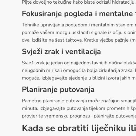
Pijte dovoljno tekućine kako biste održali hidratacij
Fokusiranje pogleda i mentalne 
Tehnike upravljanja pogledom i mentalnim stanjem m
pomaže vašem mozgu uskladiti signale iz očiju s onima
dva, izdišite na šest taktova. Kratke vježbe pažnje 
Svježi zrak i ventilacija
Svježi zrak je jedan od najjednostavnijih načina olak
neugodnih mirisa i omogućila bolja cirkulacija zraka
moguće, izbjegavajte sjedenje u blizini izvora jakih m
Planiranje putovanja
Pametno planiranje putovanja može značajno smanjit
minuta. Izbjegavajte putovanja tijekom prometnih špi
provjerite vremensku prognozu i planirajte putovanje
Kada se obratiti liječniku il